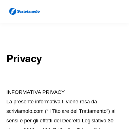
Skip
Skip
to
to
main
primary
SCRIVIAMOLO
Come
content
sidebar
Scrivere
Lettere
Privacy
e
Documenti
INFORMATIVA PRIVACY
La presente informativa ti viene resa da
scriviamolo.com (“il Titolare del Trattamento”) ai
sensi e per gli effetti del Decreto Legislativo 30