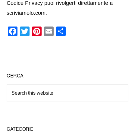
Codice Privacy puoi rivolgerti direttamente a
scriviamolo.com.
F
T
Pi
E
C
a
wi
nt
m
o
c
tt
er
ail
n
e
er
e
di
b
st
vi
Primary
CERCA
o
di
Sidebar
o
Search
k
this
website
CATEGORIE