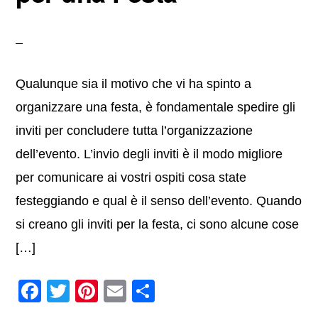
k
Qualunque sia il motivo che vi ha spinto a
organizzare una festa, è fondamentale spedire gli
inviti per concludere tutta l’organizzazione
dell’evento. L’invio degli inviti è il modo migliore
per comunicare ai vostri ospiti cosa state
festeggiando e qual è il senso dell’evento. Quando
si creano gli inviti per la festa, ci sono alcune cose
[…]
F
T
Pi
E
C
a
wi
nt
m
o