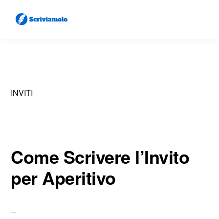
Skip
Skip
to
to
main
primary
SCRIVIAMOLO
Come
content
sidebar
Scrivere
Lettere
INVITI
e
Documenti
Come Scrivere l’Invito
per Aperitivo