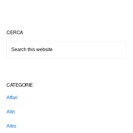
c
tt
er
ail
n
e
er
e
di
b
st
vi
Primary
CERCA
o
di
Sidebar
o
Search
k
this
website
CATEGORIE
Affari
Altri
Altro