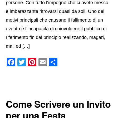
persone. Con tutto l’impegno che ci avete messo
è imbarazzante ritrovarsi quasi da soli. Uno dei
motivi principali che causano il fallimento di un
evento è l’incapacità di coinvolgere il pubblico di
riferimento fin dal principio realizzando, magari,
mail ed […]
F
T
Pi
E
C
a
wi
nt
m
o
c
tt
er
ail
n
e
er
e
di
b
st
vi
Come Scrivere un Invito
o
di
o
per una Festa