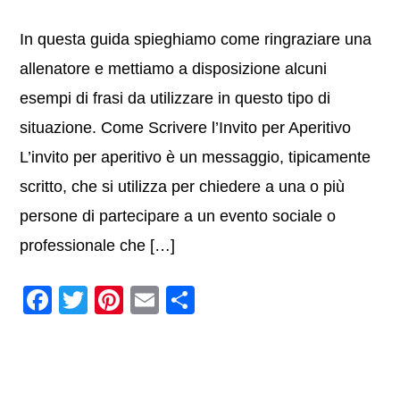
In questa guida spieghiamo come ringraziare una
allenatore e mettiamo a disposizione alcuni
esempi di frasi da utilizzare in questo tipo di
situazione. Come Scrivere l’Invito per Aperitivo
L’invito per aperitivo è un messaggio, tipicamente
scritto, che si utilizza per chiedere a una o più
persone di partecipare a un evento sociale o
professionale che […]
F
T
Pi
E
C
a
wi
nt
m
o
c
tt
er
ail
n
e
er
e
di