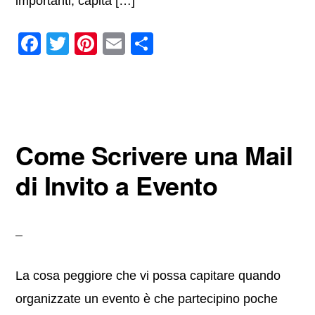
importanti, capita […]
F
T
Pi
E
C
a
wi
nt
m
o
c
tt
er
ail
n
e
er
e
di
b
st
vi
Come Scrivere una Mail
o
di
o
di Invito a Evento
k
La cosa peggiore che vi possa capitare quando
organizzate un evento è che partecipino poche