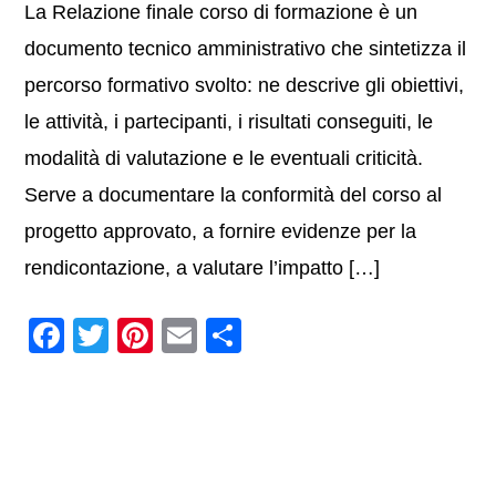
La Relazione finale corso di formazione è un
documento tecnico amministrativo che sintetizza il
percorso formativo svolto: ne descrive gli obiettivi,
le attività, i partecipanti, i risultati conseguiti, le
modalità di valutazione e le eventuali criticità.
Serve a documentare la conformità del corso al
progetto approvato, a fornire evidenze per la
rendicontazione, a valutare l’impatto […]
F
T
Pi
E
C
a
wi
nt
m
o
c
tt
er
ail
n
e
er
e
di
b
st
vi