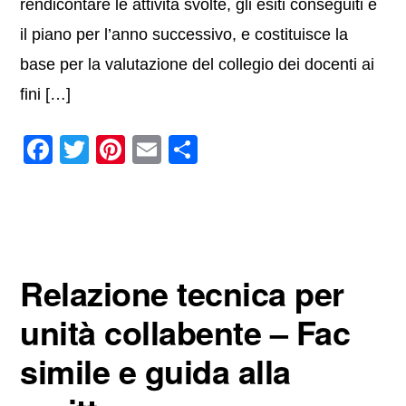
rendicontare le attività svolte, gli esiti conseguiti e
il piano per l’anno successivo, e costituisce la
base per la valutazione del collegio dei docenti ai
fini […]
F
T
Pi
E
C
a
wi
nt
m
o
c
tt
er
ail
n
e
er
e
di
b
st
vi
Relazione tecnica per
o
di
o
unità collabente​ – Fac
k
simile e guida alla