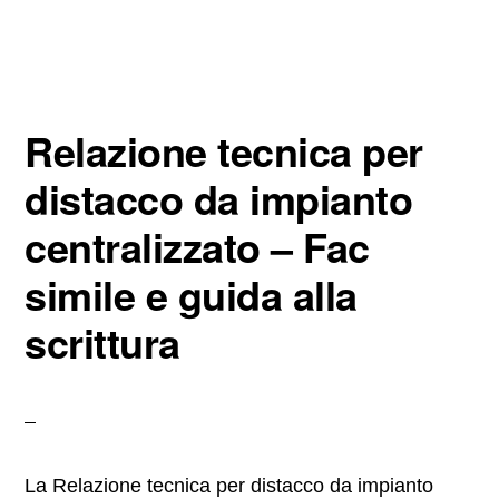
a
wi
nt
m
o
c
tt
er
ail
n
e
er
e
di
b
st
vi
Relazione tecnica per
o
di
o
distacco da impianto
k
centralizzato​ – Fac
simile e guida alla
scrittura
La Relazione tecnica per distacco da impianto