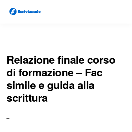
Skip
Skip
to
to
main
primary
SCRIVIAMOLO
Come
content
sidebar
Scrivere
Lettere
Relazione finale corso
e
Documenti
di formazione​ – Fac
simile e guida alla
scrittura