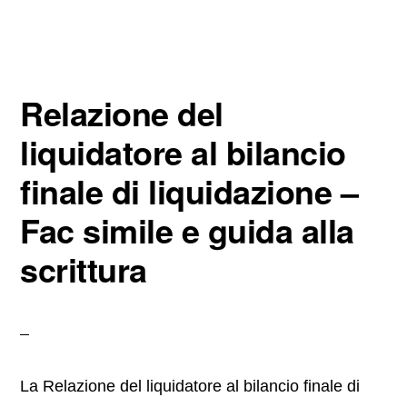
c
tt
er
ail
n
e
er
e
di
b
st
vi
Relazione del
o
di
o
liquidatore al bilancio
k
finale di liquidazione –
Fac simile e guida alla
scrittura
La Relazione del liquidatore al bilancio finale di