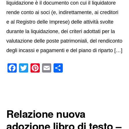
liquidazione è il documento con cui il liquidatore
rende conto ai soci (e, indirettamente, ai creditori
e al Registro delle Imprese) delle attività svolte
durante la liquidazione, dei criteri adottati per la
valutazione delle poste patrimoniali, del rendiconto
degli incassi e pagamenti e del piano di riparto […]
F
T
Pi
E
C
a
wi
nt
m
o
c
tt
er
ail
n
e
er
e
di
b
st
vi
Relazione nuova
o
di
o
adozione libro di testo​ –