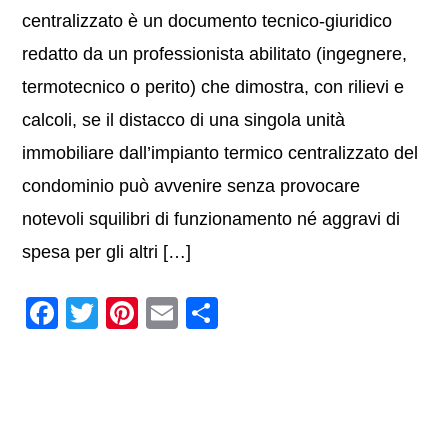
centralizzato è un documento tecnico‑giuridico
redatto da un professionista abilitato (ingegnere,
termotecnico o perito) che dimostra, con rilievi e
calcoli, se il distacco di una singola unità
immobiliare dall’impianto termico centralizzato del
condominio può avvenire senza provocare
notevoli squilibri di funzionamento né aggravi di
spesa per gli altri […]
F
T
Pi
E
C
a
wi
nt
m
o
c
tt
er
ail
n
e
er
e
di
b
st
vi