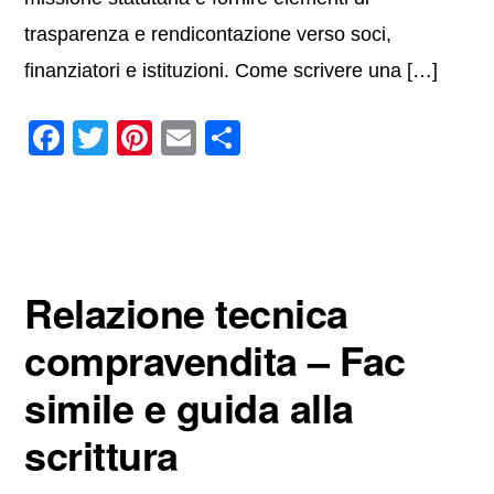
trasparenza e rendicontazione verso soci,
finanziatori e istituzioni. Come scrivere una […]
F
T
Pi
E
C
a
wi
nt
m
o
c
tt
er
ail
n
e
er
e
di
b
st
vi
Relazione tecnica
o
di
o
compravendita – Fac
k
simile e guida alla
scrittura