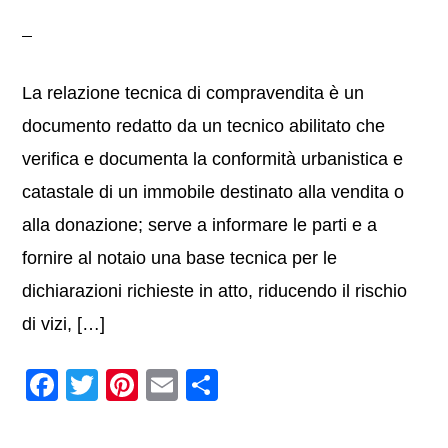
La relazione tecnica di compravendita è un
documento redatto da un tecnico abilitato che
verifica e documenta la conformità urbanistica e
catastale di un immobile destinato alla vendita o
alla donazione; serve a informare le parti e a
fornire al notaio una base tecnica per le
dichiarazioni richieste in atto, riducendo il rischio
di vizi, […]
F
T
Pi
E
C
a
wi
nt
m
o