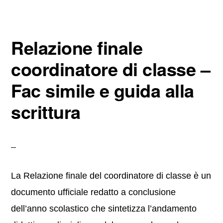
c
tt
er
ail
n
e
er
e
di
b
st
vi
Relazione finale
o
di
o
coordinatore di classe –
k
Fac simile e guida alla
scrittura
La Relazione finale del coordinatore di classe è un
documento ufficiale redatto a conclusione
dell’anno scolastico che sintetizza l’andamento