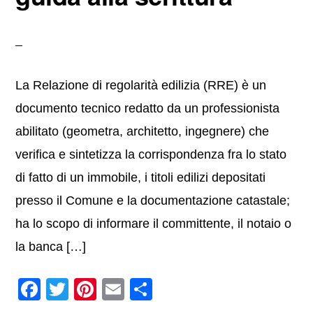
La Relazione di regolarità edilizia (RRE) è un
documento tecnico redatto da un professionista
abilitato (geometra, architetto, ingegnere) che
verifica e sintetizza la corrispondenza fra lo stato
di fatto di un immobile, i titoli edilizi depositati
presso il Comune e la documentazione catastale;
ha lo scopo di informare il committente, il notaio o
la banca […]
F
T
Pi
E
C
a
wi
nt
m
o