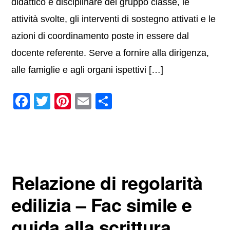
didattico e disciplinare del gruppo classe, le
attività svolte, gli interventi di sostegno attivati e le
azioni di coordinamento poste in essere dal
docente referente. Serve a fornire alla dirigenza,
alle famiglie e agli organi ispettivi […]
F
T
Pi
E
C
a
wi
nt
m
o
c
tt
er
ail
n
e
er
e
di
b
st
vi
Relazione di regolarità
o
di
o
edilizia – Fac simile e
k
guida alla scrittura