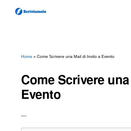
Skip
Skip
to
to
main
primary
SCRIVIAMOLO
Come
content
sidebar
Scrivere
Lettere
e
Home
»
Come Scrivere una Mail di Invito a Evento
Documenti
Come Scrivere una M
Evento