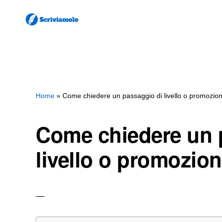
Skip
Skip
to
to
main
primary
SCRIVIAMOLO
Come
content
sidebar
Scrivere
Lettere
e
Home
»
Come chiedere un passaggio di livello o promozio
Documenti
Come chiedere un 
livello o promozio