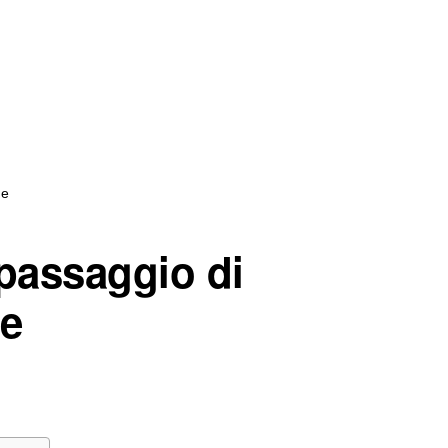
ne
passaggio di
ne