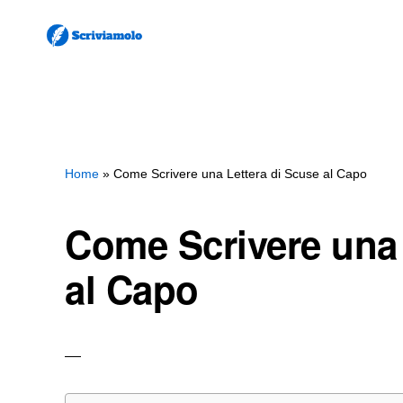
Skip
Skip
to
to
main
primary
SCRIVIAMOLO
Come
content
sidebar
Scrivere
Lettere
e
Home
»
Come Scrivere una Lettera di Scuse al Capo
Documenti
Come Scrivere una 
al Capo