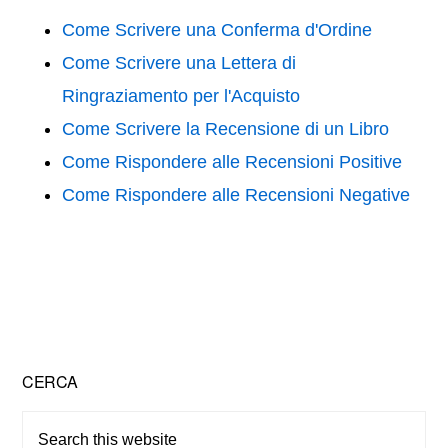
e
er
e
di
b
st
vi
Come Scrivere una Conferma d'Ordine
o
di
Come Scrivere una Lettera di
o
Ringraziamento per l'Acquisto
k
Come Scrivere la Recensione di un Libro
Come Rispondere alle Recensioni Positive
Come Rispondere alle Recensioni Negative
Primary
CERCA
Sidebar
Search