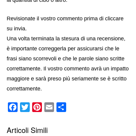
la quantità di cibo o altro.
Revisionate il vostro commento prima di cliccare
su invia.
Una volta terminata la stesura di una recensione,
è importante correggerla per assicurarsi che le
frasi siano scorrevoli e che le parole siano scritte
correttamente. Il vostro commento avrà un impatto
maggiore e sarà preso più seriamente se è scritto
correttamente.
F
T
Pi
E
C
a
wi
nt
m
o
c
tt
er
ail
n
Articoli Simili