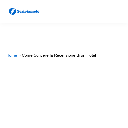
Skip
Skip
to
to
main
primary
SCRIVIAMOLO
Come
content
sidebar
Scrivere
Lettere
e
Home
»
Come Scrivere la Recensione di un Hotel
Documenti