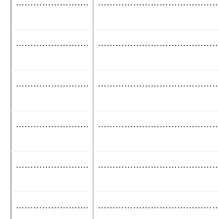
…………………….
…………………………………
…………………….
…………………………………
…………………….
…………………………………
…………………….
…………………………………
…………………….
…………………………………
…………………….
…………………………………