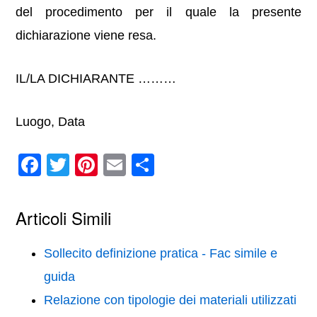
del procedimento per il quale la presente
dichiarazione viene resa.
IL/LA DICHIARANTE ………
Luogo, Data
F
T
Pi
E
C
a
wi
nt
m
o
c
tt
er
ail
n
Articoli Simili
e
er
e
di
b
st
vi
Sollecito definizione pratica - Fac simile e
o
di
guida
o
Relazione con tipologie dei materiali utilizzati