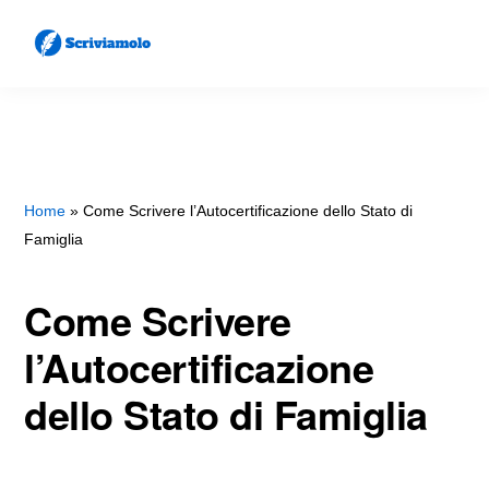
Skip
Skip
to
to
main
primary
SCRIVIAMOLO
Come
content
sidebar
Scrivere
Lettere
e
Home
»
Come Scrivere l’Autocertificazione dello Stato di
Famiglia
Documenti
Come Scrivere
l’Autocertificazione
dello Stato di Famiglia