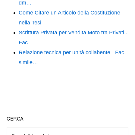
k
dm…
Come Citare un Articolo della Costituzione
nella Tesi
Scrittura Privata per Vendita Moto tra Privati -
Fac…
Relazione tecnica per unità collabente​ - Fac
simile…
Primary
CERCA
Sidebar
Search