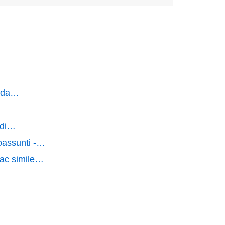
uida…
e di…
oassunti​ -…
Fac simile…