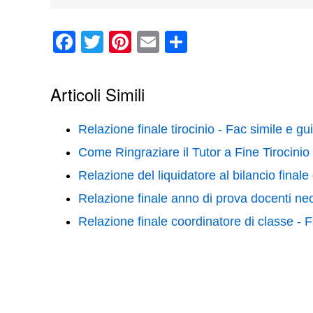
F
T
Pi
E
C
a
wi
nt
m
o
c
tt
er
ail
n
Articoli Simili
e
er
e
di
b
st
vi
Relazione finale tirocinio​ - Fac simile e g
o
di
Come Ringraziare il Tutor a Fine Tirocinio
o
Relazione del liquidatore al bilancio final
k
Relazione finale anno di prova docenti ne
Relazione finale coordinatore di classe - 