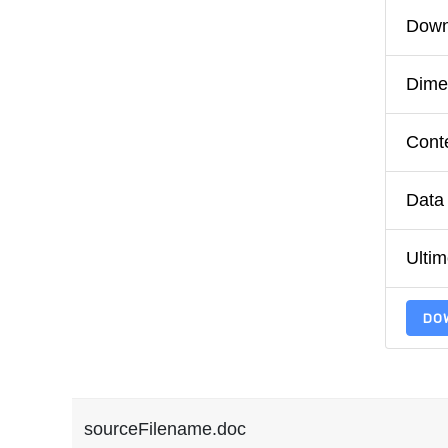
Down
Dimen
Conte
Data 
Ulti
DO
sourceFilename.doc