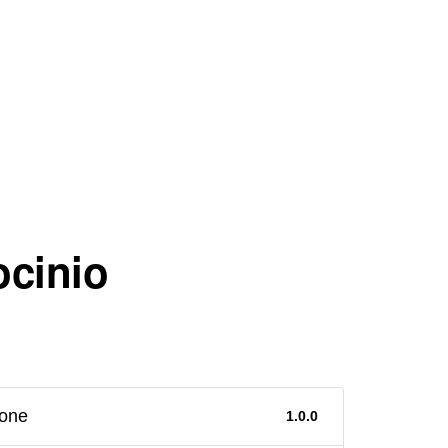
ocinio​
ione
1.0.0