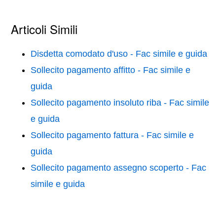
a
wi
nt
m
o
c
tt
er
ail
n
Articoli Simili
e
er
e
di
b
st
vi
Disdetta comodato d'uso - Fac simile e guida
o
di
Sollecito pagamento affitto - Fac simile e
o
guida
k
Sollecito pagamento insoluto riba - Fac simile
e guida
Sollecito pagamento fattura - Fac simile e
guida
Sollecito pagamento assegno scoperto - Fac
simile e guida