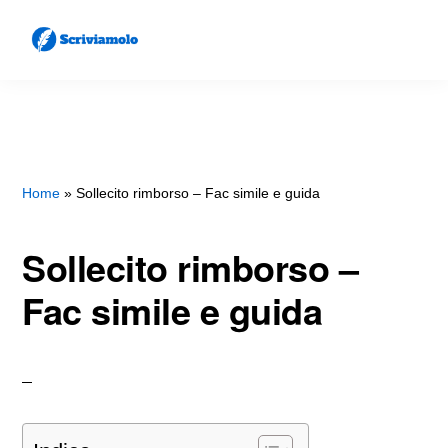
Skip
Skip
to
to
main
primary
SCRIVIAMOLO
Come
content
sidebar
Scrivere
Lettere
e
Home
»
Sollecito rimborso – Fac simile e guida
Documenti
Sollecito rimborso –
Fac simile e guida