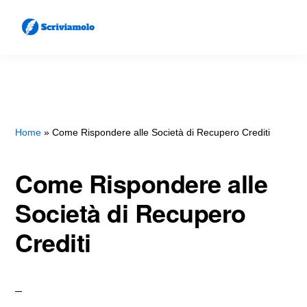
Skip
Skip
to
to
main
primary
SCRIVIAMOLO
Come
content
sidebar
Scrivere
Lettere
e
Home
»
Come Rispondere alle Società di Recupero Crediti
Documenti
Come Rispondere alle
Società di Recupero
Crediti