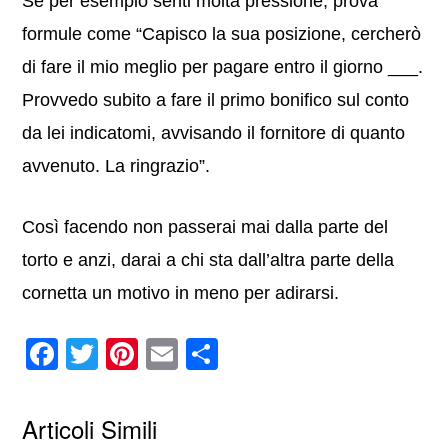
Se per esempio senti molta pressione, prova
formule come “Capisco la sua posizione, cercherò
di fare il mio meglio per pagare entro il giorno ___.
Provvedo subito a fare il primo bonifico sul conto
da lei indicatomi, avvisando il fornitore di quanto
avvenuto. La ringrazio”.
Così facendo non passerai mai dalla parte del
torto e anzi, darai a chi sta dall’altra parte della
cornetta un motivo in meno per adirarsi.
F
T
Pi
E
C
a
wi
nt
m
o
c
tt
er
ail
n
Articoli Simili