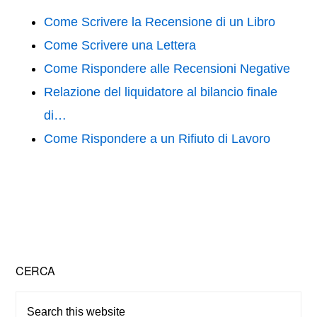
e
er
e
di
b
st
vi
Come Scrivere la Recensione di un Libro
o
di
Come Scrivere una Lettera
o
Come Rispondere alle Recensioni Negative
k
Relazione del liquidatore al bilancio finale
di…
Come Rispondere a un Rifiuto di Lavoro
Primary
CERCA
Sidebar
Search