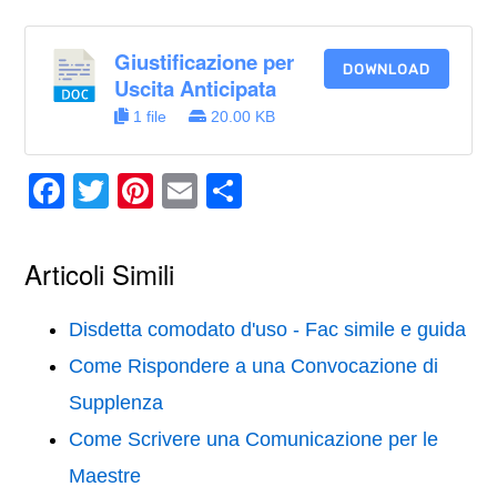
Giustificazione per
DOWNLOAD
Uscita Anticipata
1 file
20.00 KB
F
T
Pi
E
C
a
wi
nt
m
o
c
tt
er
ail
n
Articoli Simili
e
er
e
di
b
st
vi
Disdetta comodato d'uso - Fac simile e guida
o
di
Come Rispondere a una Convocazione di
o
Supplenza
k
Come Scrivere una Comunicazione per le
Maestre