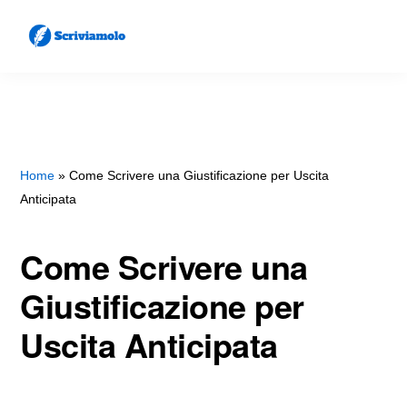
Skip
Skip
to
to
main
primary
SCRIVIAMOLO
Come
content
sidebar
Scrivere
Lettere
e
Home
»
Come Scrivere una Giustificazione per Uscita
Anticipata
Documenti
Come Scrivere una
Giustificazione per
Uscita Anticipata