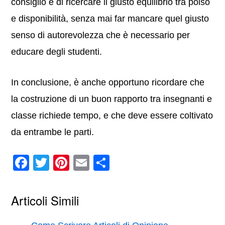
consiglio è di ricercare il giusto equilibrio tra polso
e disponibilità, senza mai far mancare quel giusto
senso di autorevolezza che è necessario per
educare degli studenti.
In conclusione, è anche opportuno ricordare che
la costruzione di un buon rapporto tra insegnanti e
classe richiede tempo, e che deve essere coltivato
da entrambe le parti.
F
T
Pi
E
C
a
wi
nt
m
o
c
tt
er
ail
n
Articoli Simili
e
er
e
di