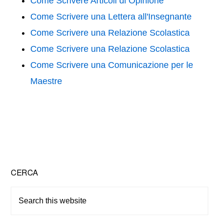
b
st
vi
Come Scrivere Articoli di Opinione
o
di
Come Scrivere una Lettera all'Insegnante
o
Come Scrivere una Relazione Scolastica
k
Come Scrivere una Relazione Scolastica
Come Scrivere una Comunicazione per le
Maestre
Primary
CERCA
Sidebar
Search
this