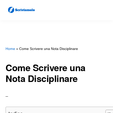
Skip
Skip
to
to
main
primary
SCRIVIAMOLO
Come
content
sidebar
Scrivere
Lettere
e
Home
»
Come Scrivere una Nota Disciplinare
Documenti
Come Scrivere una
Nota Disciplinare