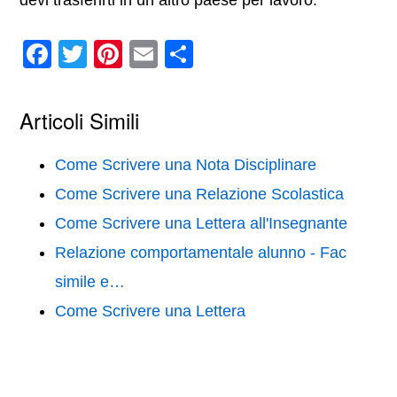
devi trasferirti in un altro paese per lavoro.
F
T
Pi
E
C
a
wi
nt
m
o
c
tt
er
ail
n
Articoli Simili
e
er
e
di
b
st
vi
Come Scrivere una Nota Disciplinare
o
di
Come Scrivere una Relazione Scolastica
o
Come Scrivere una Lettera all'Insegnante
k
Relazione comportamentale alunno​ - Fac
simile e…
Come Scrivere una Lettera