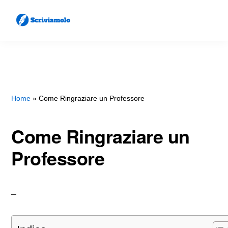
Skip
Skip
to
to
main
primary
SCRIVIAMOLO
Come
content
sidebar
Scrivere
Lettere
e
Home
»
Come Ringraziare un Professore
Documenti
Come Ringraziare un
Professore